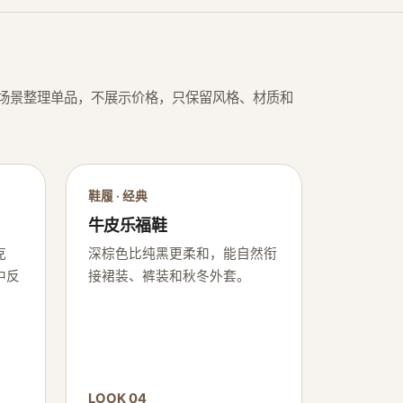
场景整理单品，不展示价格，只保留风格、材质和
鞋履 · 经典
牛皮乐福鞋
克
深棕色比纯黑更柔和，能自然衔
中反
接裙装、裤装和秋冬外套。
LOOK 04