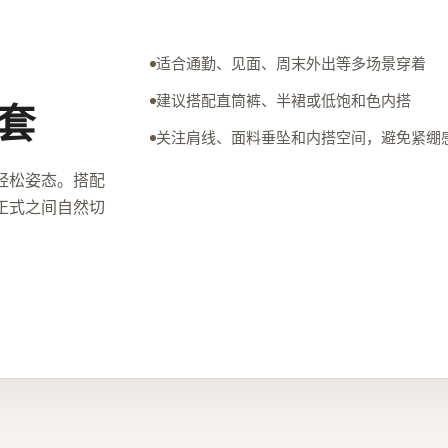
适合通勤、见面、周末外出等多场景穿着
建议搭配直筒裤、半裙或低饱和色内搭
套
关注肩线、面料垂坠和内搭空间，避免紧绷
轻松姿态。搭配
正式之间自然切