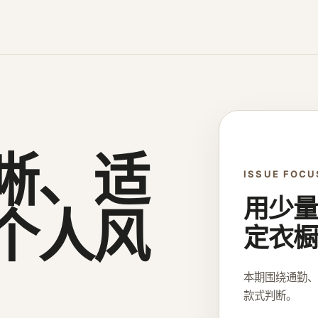
晰、适
ISSUE FOCU
用少量
个人风
定衣橱
本期围绕通勤
款式判断。