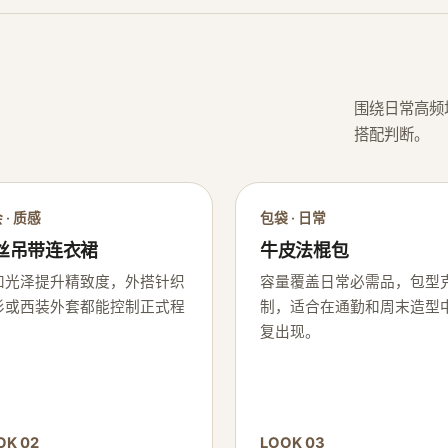
围绕日常高频
搭配判断。
 · 质感
包袋 · 日常
丝吊带连衣裙
牛皮法棍包
和光泽提升精致度，外搭针织
容量覆盖日常必需品，包型
衫或西装外套都能控制正式程
制，适合在通勤和周末造型
。
复出现。
OK 02
LOOK 03