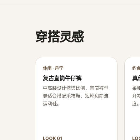
穿搭灵感
休闲 · 丹宁
约会
复古直筒牛仔裤
真
中高腰设计修饰比例，直筒裤型
柔
更适合搭配乐福鞋、短靴和简洁
开
运动鞋。
度
LOOK 01
LO