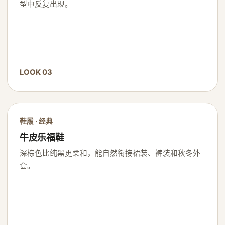
型中反复出现。
LOOK 03
鞋履 · 经典
牛皮乐福鞋
深棕色比纯黑更柔和，能自然衔接裙装、裤装和秋冬外
套。