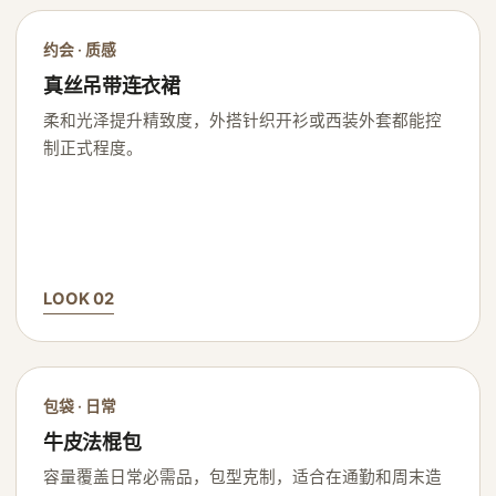
约会 · 质感
真丝吊带连衣裙
柔和光泽提升精致度，外搭针织开衫或西装外套都能控
制正式程度。
LOOK 02
包袋 · 日常
牛皮法棍包
容量覆盖日常必需品，包型克制，适合在通勤和周末造