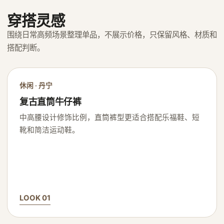
穿搭灵感
围绕日常高频场景整理单品，不展示价格，只保留风格、材质和
搭配判断。
休闲 · 丹宁
复古直筒牛仔裤
中高腰设计修饰比例，直筒裤型更适合搭配乐福鞋、短
靴和简洁运动鞋。
LOOK 01