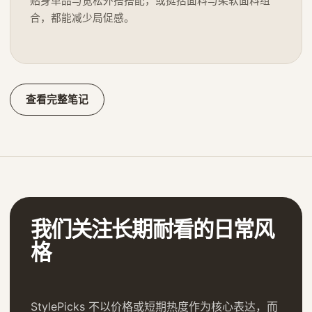
贴身单品与宽松外搭搭配，或挺括面料与柔软面料组
合，都能减少局促感。
查看完整笔记
我们关注长期耐看的日常风
格
StylePicks 不以价格或短期热度作为核心表达，而