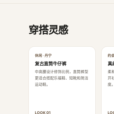
穿搭灵感
休闲 · 丹宁
约会
复古直筒牛仔裤
真
中高腰设计修饰比例，直筒裤型
柔
更适合搭配乐福鞋、短靴和简洁
开
运动鞋。
度
LOOK 01
LO