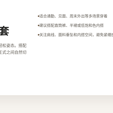
适合通勤、见面、周末外出等多场景穿着
建议搭配直筒裤、半裙或低饱和色内搭
套
关注肩线、面料垂坠和内搭空间，避免紧绷
轻松姿态。搭配
正式之间自然切