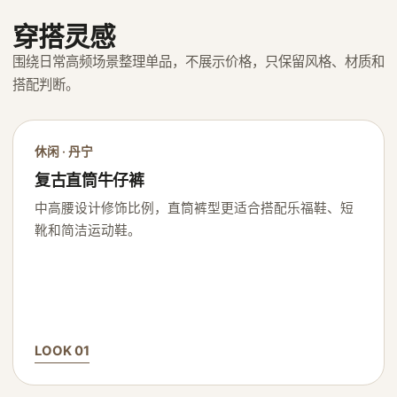
穿搭灵感
围绕日常高频场景整理单品，不展示价格，只保留风格、材质和
搭配判断。
休闲 · 丹宁
复古直筒牛仔裤
中高腰设计修饰比例，直筒裤型更适合搭配乐福鞋、短
靴和简洁运动鞋。
LOOK 01