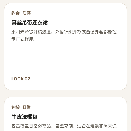
约会 · 质感
真丝吊带连衣裙
柔和光泽提升精致度，外搭针织开衫或西装外套都能控
制正式程度。
LOOK 02
包袋 · 日常
牛皮法棍包
容量覆盖日常必需品，包型克制，适合在通勤和周末造