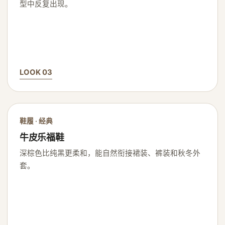
型中反复出现。
LOOK 03
鞋履 · 经典
牛皮乐福鞋
深棕色比纯黑更柔和，能自然衔接裙装、裤装和秋冬外
套。