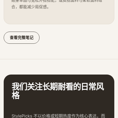
贴身单品与宽松外搭搭配，或挺括面料与柔软面料组
合，都能减少局促感。
查看完整笔记
我们关注长期耐看的日常风
格
StylePicks 不以价格或短期热度作为核心表达，而