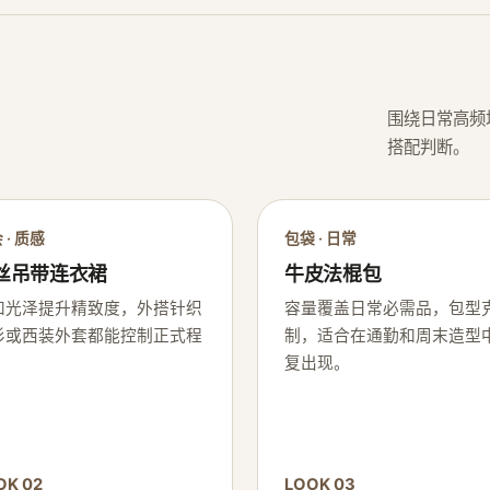
围绕日常高频
搭配判断。
 · 质感
包袋 · 日常
丝吊带连衣裙
牛皮法棍包
和光泽提升精致度，外搭针织
容量覆盖日常必需品，包型
衫或西装外套都能控制正式程
制，适合在通勤和周末造型
。
复出现。
OK 02
LOOK 03