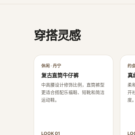
穿搭灵感
休闲 · 丹宁
约会
复古直筒牛仔裤
真
中高腰设计修饰比例，直筒裤型
柔
更适合搭配乐福鞋、短靴和简洁
开
运动鞋。
度
LOOK 01
LO