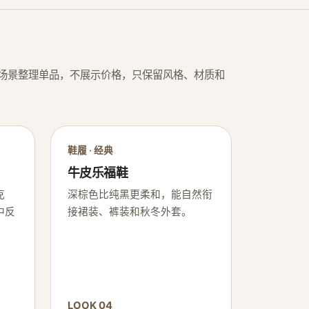
场景整理单品，不展示价格，只保留风格、材质和
鞋履 · 经典
牛皮乐福鞋
克
深棕色比纯黑更柔和，能自然衔
中反
接裙装、裤装和秋冬外套。
LOOK 04