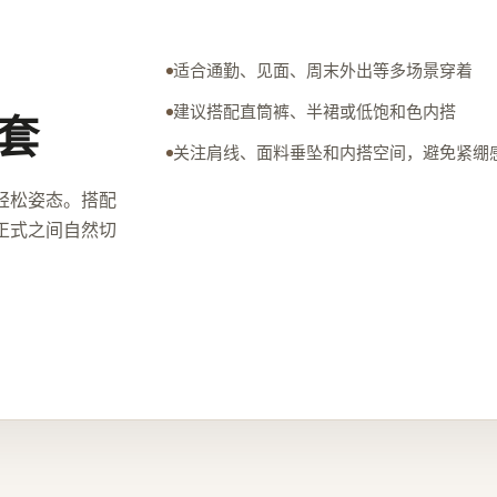
适合通勤、见面、周末外出等多场景穿着
建议搭配直筒裤、半裙或低饱和色内搭
套
关注肩线、面料垂坠和内搭空间，避免紧绷
轻松姿态。搭配
正式之间自然切