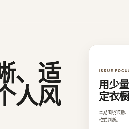
晰、适
ISSUE FOCU
用少量
个人风
定衣橱
本期围绕通勤
款式判断。