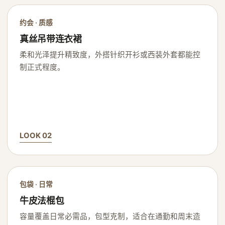
约会 · 质感
真丝吊带连衣裙
柔和光泽提升精致度，外搭针织开衫或西装外套都能控
制正式程度。
LOOK 02
包袋 · 日常
牛皮法棍包
容量覆盖日常必需品，包型克制，适合在通勤和周末造