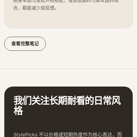
贴身单品与宽松外搭搭配，或挺括面料与柔软面料组
合，都能减少局促感。
查看完整笔记
我们关注长期耐看的日常风
格
StylePicks 不以价格或短期热度作为核心表达，而