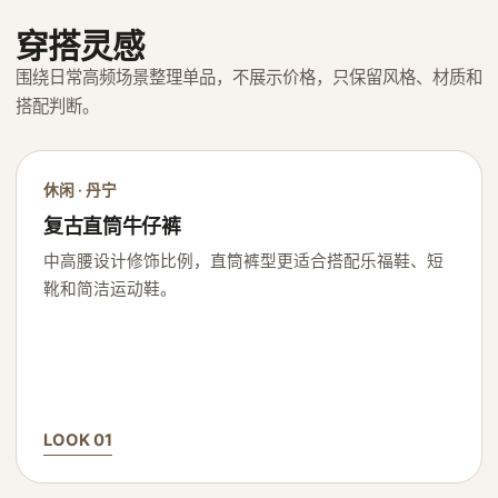
穿搭灵感
围绕日常高频场景整理单品，不展示价格，只保留风格、材质和
搭配判断。
休闲 · 丹宁
复古直筒牛仔裤
中高腰设计修饰比例，直筒裤型更适合搭配乐福鞋、短
靴和简洁运动鞋。
LOOK 01