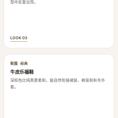
型中反复出现。
LOOK 03
鞋履 · 经典
牛皮乐福鞋
深棕色比纯黑更柔和，能自然衔接裙装、裤装和秋冬外
套。