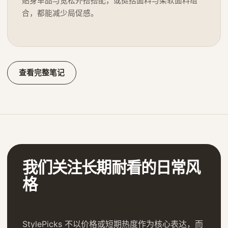
贴身单品与宽松外搭搭配，或挺括面料与柔软面料组
合，都能减少局促感。
查看完整笔记
我们关注长期耐看的日常风
格
StylePicks 不以价格或短期热度作为核心表达，而