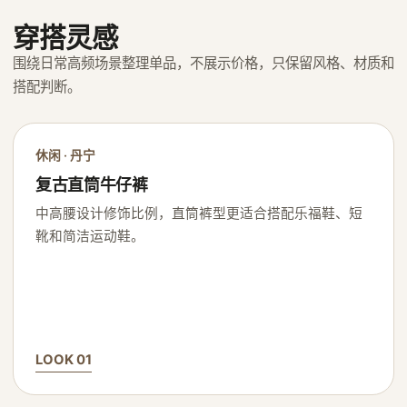
穿搭灵感
围绕日常高频场景整理单品，不展示价格，只保留风格、材质和
搭配判断。
休闲 · 丹宁
复古直筒牛仔裤
中高腰设计修饰比例，直筒裤型更适合搭配乐福鞋、短
靴和简洁运动鞋。
LOOK 01