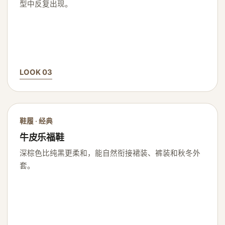
型中反复出现。
LOOK 03
鞋履 · 经典
牛皮乐福鞋
深棕色比纯黑更柔和，能自然衔接裙装、裤装和秋冬外
套。