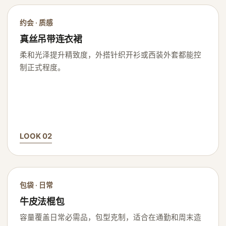
约会 · 质感
真丝吊带连衣裙
柔和光泽提升精致度，外搭针织开衫或西装外套都能控
制正式程度。
LOOK 02
包袋 · 日常
牛皮法棍包
容量覆盖日常必需品，包型克制，适合在通勤和周末造