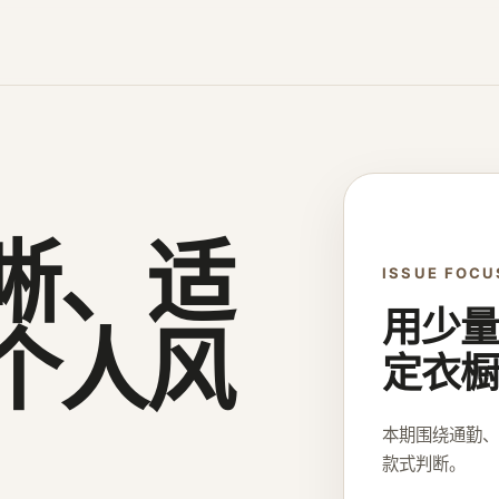
晰、适
ISSUE FOCU
用少量
个人风
定衣橱
本期围绕通勤
款式判断。