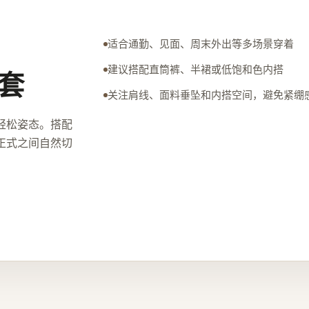
适合通勤、见面、周末外出等多场景穿着
建议搭配直筒裤、半裙或低饱和色内搭
套
关注肩线、面料垂坠和内搭空间，避免紧绷
轻松姿态。搭配
正式之间自然切