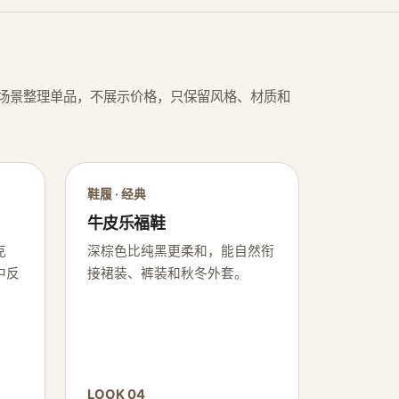
场景整理单品，不展示价格，只保留风格、材质和
鞋履 · 经典
牛皮乐福鞋
克
深棕色比纯黑更柔和，能自然衔
中反
接裙装、裤装和秋冬外套。
LOOK 04