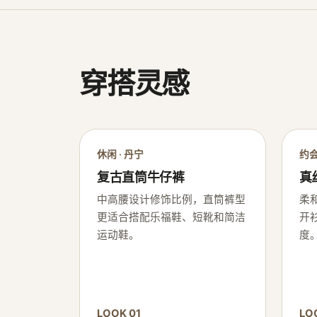
穿搭灵感
休闲 · 丹宁
约会
复古直筒牛仔裤
真
中高腰设计修饰比例，直筒裤型
柔
更适合搭配乐福鞋、短靴和简洁
开
运动鞋。
度
LOOK 01
LO