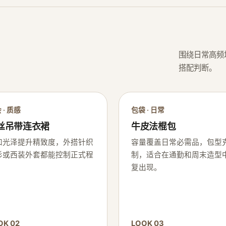
围绕日常高频
搭配判断。
 · 质感
包袋 · 日常
丝吊带连衣裙
牛皮法棍包
和光泽提升精致度，外搭针织
容量覆盖日常必需品，包型
衫或西装外套都能控制正式程
制，适合在通勤和周末造型
。
复出现。
OK 02
LOOK 03