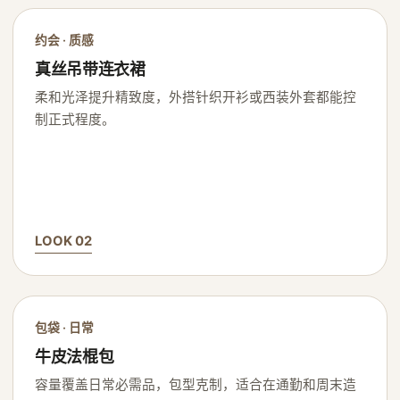
约会 · 质感
真丝吊带连衣裙
柔和光泽提升精致度，外搭针织开衫或西装外套都能控
制正式程度。
LOOK 02
包袋 · 日常
牛皮法棍包
容量覆盖日常必需品，包型克制，适合在通勤和周末造