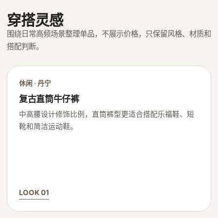
穿搭灵感
围绕日常高频场景整理单品，不展示价格，只保留风格、材质和
搭配判断。
休闲 · 丹宁
复古直筒牛仔裤
中高腰设计修饰比例，直筒裤型更适合搭配乐福鞋、短
靴和简洁运动鞋。
LOOK 01