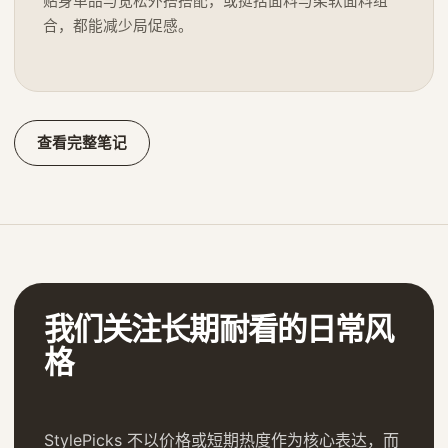
贴身单品与宽松外搭搭配，或挺括面料与柔软面料组
合，都能减少局促感。
查看完整笔记
我们关注长期耐看的日常风
格
StylePicks 不以价格或短期热度作为核心表达，而