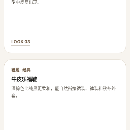
型中反复出现。
LOOK 03
鞋履 · 经典
牛皮乐福鞋
深棕色比纯黑更柔和，能自然衔接裙装、裤装和秋冬外
套。